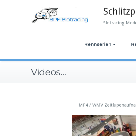
Skip
Schlitzp
to
content
Slotracing Mod
Rennserien
R
Videos…
MP4 / WMV Zeitlupenaufnah