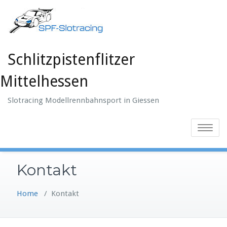
Skip
to
content
Schlitzpistenflitzer
Mittelhessen
Slotracing Modellrennbahnsport in Giessen
Toggle
navigatio
Kontakt
Home
/
Kontakt