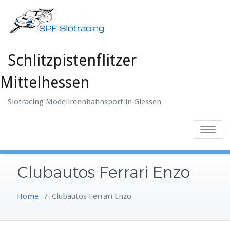
Skip
to
content
Schlitzpistenflitzer
Mittelhessen
Slotracing Modellrennbahnsport in Giessen
Toggle
navigatio
Clubautos Ferrari Enzo
Home
/
Clubautos Ferrari Enzo