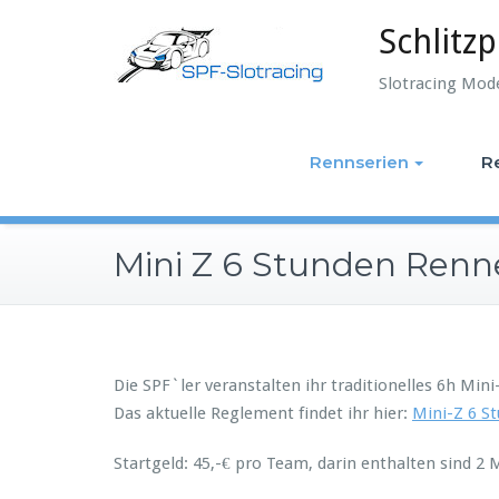
Skip
Schlitzp
to
content
Slotracing Mod
Rennserien
R
Mini Z 6 Stunden Renn
Die SPF`ler veranstalten ihr traditionelles 6h M
Das aktuelle Reglement findet ihr hier:
Mini-Z 6 S
Startgeld: 45,-€ pro Team, darin enthalten sind 2